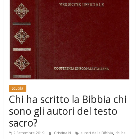
Mondo
Scuola
Chi ha scritto la Bibbia chi
sono gli autori del testo
sacro?
,
2 Settembre 2019
Cristina N
autori de la Bibbia
chi ha