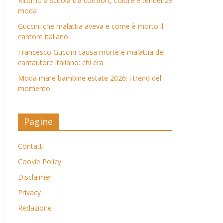
Ritorno a scuola tra comfort, colore e tendenze
moda
Guccini che malattia aveva e come è morto il
cantore italiano
Francesco Guccini causa morte e malattia del
cantautore italiano: chi era
Moda mare bambine estate 2026: i trend del
momento
Pagine
Contatti
Cookie Policy
Disclaimer
Privacy
Redazione