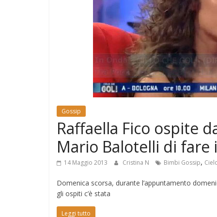
e
Mondo
Gossip
Raffaella Fico ospite 
Mario Balotelli di fare 
,
14 Maggio 2013
Cristina N
Bimbi Gossip
Ciel
Domenica scorsa, durante l’appuntamento domenica
gli ospiti c’è stata
Leggi tutto