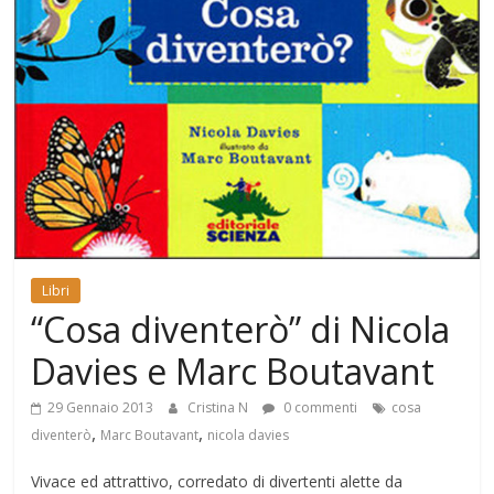
Mondo
Libri
“Cosa diventerò” di Nicola
Davies e Marc Boutavant
29 Gennaio 2013
Cristina N
0 commenti
cosa
,
,
diventerò
Marc Boutavant
nicola davies
Vivace ed attrattivo, corredato di divertenti alette da