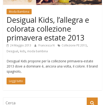
Mondo
Moda Bambina
Desigual Kids, l’allegra e
colorata collezione
primavera estate 2013
,
24 Maggio 2013
Francesca N
Collezione PE 2013
,
,
Desigual
kids
moda bambina
Desigual Kids propone per la collezione primavera-estate
2013 dove a dominare è, ancora una volta, il colore. Il brand
spagnolo,
Leggi tutto