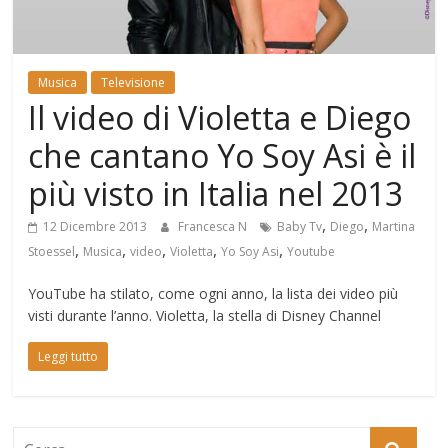
Mondo
Musica
Televisione
Il video di Violetta e Diego
che cantano Yo Soy Asi è il
più visto in Italia nel 2013
,
,
12 Dicembre 2013
Francesca N
Baby Tv
Diego
Martina
,
,
,
,
,
Stoessel
Musica
video
Violetta
Yo Soy Asi
Youtube
YouTube ha stilato, come ogni anno, la lista dei video più
visti durante l’anno. Violetta, la stella di Disney Channel
Leggi tutto