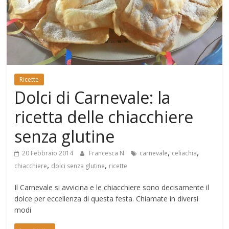
Mondo
Ricette
Dolci di Carnevale: la
ricetta delle chiacchiere
senza glutine
,
,
20 Febbraio 2014
Francesca N
carnevale
celiachia
,
,
chiacchiere
dolci senza glutine
ricette
Il Carnevale si avvicina e le chiacchiere sono decisamente il
dolce per eccellenza di questa festa. Chiamate in diversi
modi