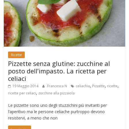
Ricette
Pizzette senza glutine: zucchine al
posto dell’impasto. La ricetta per
celiaci
,
,
,
19 Maggio 2014
Francesca N
celiachia
Pizzette
ricette
,
ricette per celiaci
zucchine alla pizzaiola
Le pizzette sono uno degli stuzzichini più invitanti per
l’aperitivo ma le persone celiache purtroppo devono
resistervi, a meno che non