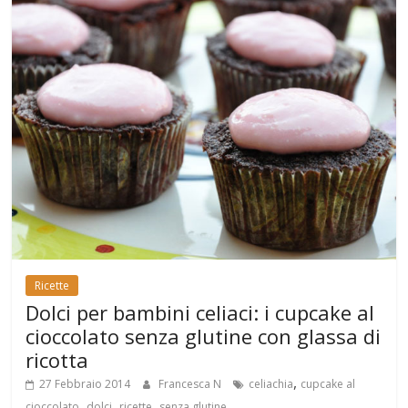
Ricette
Dolci per bambini celiaci: i cupcake al
cioccolato senza glutine con glassa di
ricotta
,
27 Febbraio 2014
Francesca N
celiachia
cupcake al
,
,
,
cioccolato
dolci
ricette
senza glutine