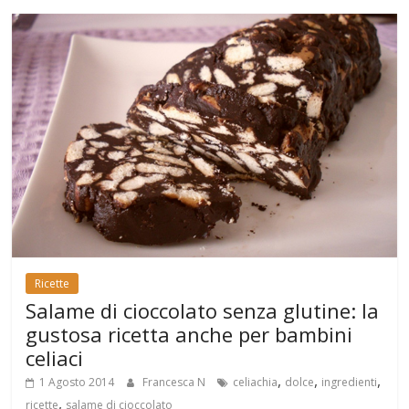
Ricette
Salame di cioccolato senza glutine: la
gustosa ricetta anche per bambini
celiaci
,
,
,
1 Agosto 2014
Francesca N
celiachia
dolce
ingredienti
,
ricette
salame di cioccolato