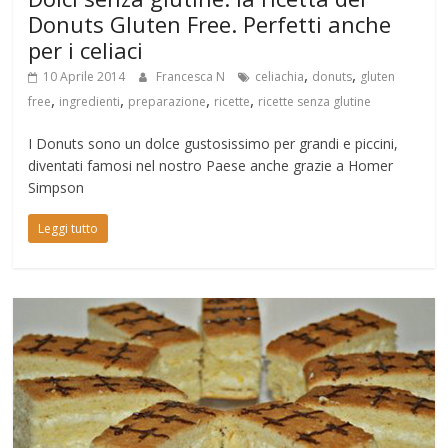
Donuts Gluten Free. Perfetti anche
per i celiaci
,
,
10 Aprile 2014
Francesca N
celiachia
donuts
gluten
,
,
,
,
free
ingredienti
preparazione
ricette
ricette senza glutine
I Donuts sono un dolce gustosissimo per grandi e piccini,
diventati famosi nel nostro Paese anche grazie a Homer
Simpson
Leggi tutto