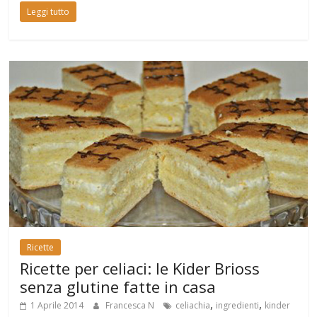
Leggi tutto
Ricette
Ricette per celiaci: le Kider Brioss
senza glutine fatte in casa
,
,
1 Aprile 2014
Francesca N
celiachia
ingredienti
kinder