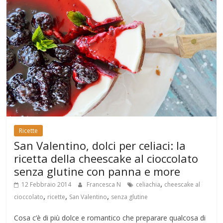
Ricette
San Valentino, dolci per celiaci: la
ricetta della cheescake al cioccolato
senza glutine con panna e more
,
12 Febbraio 2014
Francesca N
celiachia
cheescake al
,
,
,
cioccolato
ricette
San Valentino
senza glutine
Cosa c’è di più dolce e romantico che preparare qualcosa di