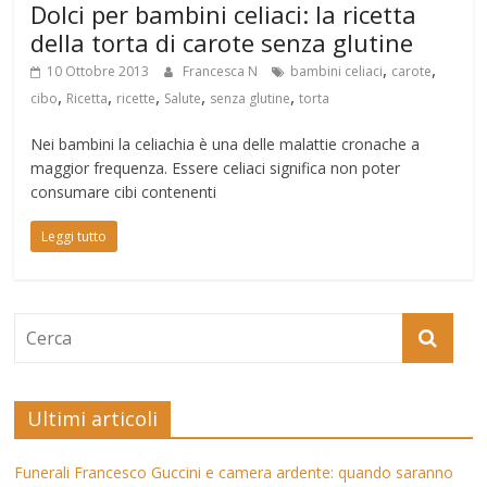
Dolci per bambini celiaci: la ricetta
della torta di carote senza glutine
,
,
10 Ottobre 2013
Francesca N
bambini celiaci
carote
,
,
,
,
,
cibo
Ricetta
ricette
Salute
senza glutine
torta
Nei bambini la celiachia è una delle malattie cronache a
maggior frequenza. Essere celiaci significa non poter
consumare cibi contenenti
Leggi tutto
Ultimi articoli
Funerali Francesco Guccini e camera ardente: quando saranno