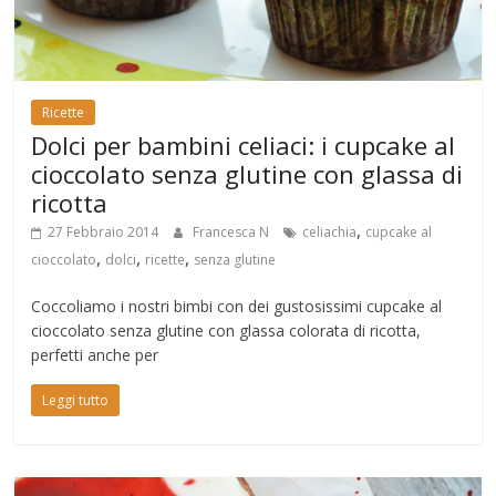
Ricette
Dolci per bambini celiaci: i cupcake al
cioccolato senza glutine con glassa di
ricotta
,
27 Febbraio 2014
Francesca N
celiachia
cupcake al
,
,
,
cioccolato
dolci
ricette
senza glutine
Coccoliamo i nostri bimbi con dei gustosissimi cupcake al
cioccolato senza glutine con glassa colorata di ricotta,
perfetti anche per
Leggi tutto