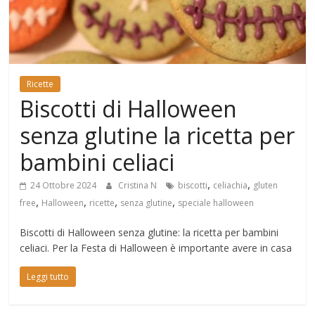
Mondo
Ricette
Biscotti di Halloween
senza glutine la ricetta per
bambini celiaci
,
,
24 Ottobre 2024
Cristina N
biscotti
celiachia
gluten
,
,
,
,
free
Halloween
ricette
senza glutine
speciale halloween
Biscotti di Halloween senza glutine: la ricetta per bambini
celiaci. Per la Festa di Halloween è importante avere in casa
Leggi tutto