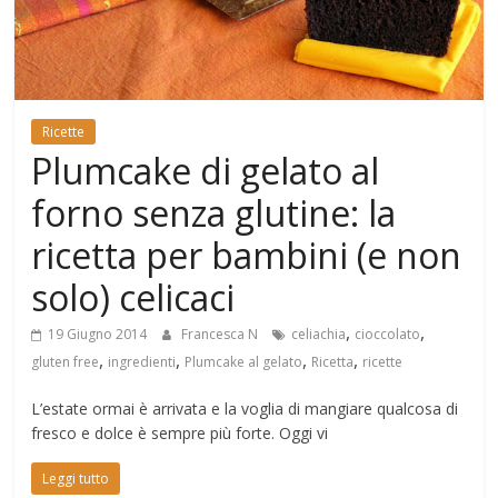
Mondo
Ricette
Plumcake di gelato al
forno senza glutine: la
ricetta per bambini (e non
solo) celicaci
,
,
19 Giugno 2014
Francesca N
celiachia
cioccolato
,
,
,
,
gluten free
ingredienti
Plumcake al gelato
Ricetta
ricette
L’estate ormai è arrivata e la voglia di mangiare qualcosa di
fresco e dolce è sempre più forte. Oggi vi
Leggi tutto