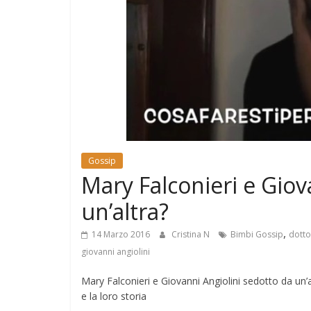
e
Mondo
Gossip
Mary Falconieri e Giov
un’altra?
,
14 Marzo 2016
Cristina N
Bimbi Gossip
dotto
giovanni angiolini
Mary Falconieri e Giovanni Angiolini sedotto da un’
e la loro storia