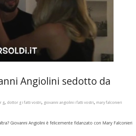
anni Angiolini sedotto da
,
,
,
r g
dottor g i fatti vostri
giovanni angiolini i fatti vostri
mary falconieri
altra? Giovanni Angiolini è felicemente fidanzato con Mary Falconieri