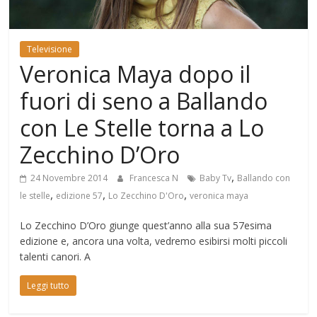
Mondo
Televisione
Veronica Maya dopo il
fuori di seno a Ballando
con Le Stelle torna a Lo
Zecchino D’Oro
,
24 Novembre 2014
Francesca N
Baby Tv
Ballando con
,
,
,
le stelle
edizione 57
Lo Zecchino D'Oro
veronica maya
Lo Zecchino D’Oro giunge quest’anno alla sua 57esima
edizione e, ancora una volta, vedremo esibirsi molti piccoli
talenti canori. A
Leggi tutto