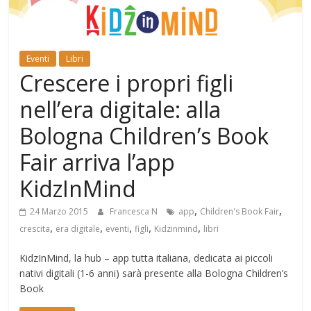
Mondo
Eventi
Libri
Crescere i propri figli
nell’era digitale: alla
Bologna Children’s Book
Fair arriva l’app
KidzInMind
,
,
24 Marzo 2015
Francesca N
app
Children's Book Fair
,
,
,
,
,
crescita
era digitale
eventi
figli
Kidzinmind
libri
KidzInMind, la hub – app tutta italiana, dedicata ai piccoli
nativi digitali (1-6 anni) sarà presente alla Bologna Children’s
Book