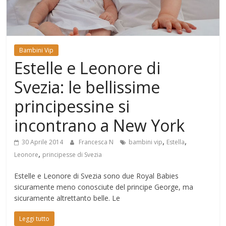
Mondo
Bambini Vip
Estelle e Leonore di
Svezia: le bellissime
principessine si
incontrano a New York
,
,
30 Aprile 2014
Francesca N
bambini vip
Estella
,
Leonore
principesse di Svezia
Estelle e Leonore di Svezia sono due Royal Babies
sicuramente meno conosciute del principe George, ma
sicuramente altrettanto belle. Le
Leggi tutto