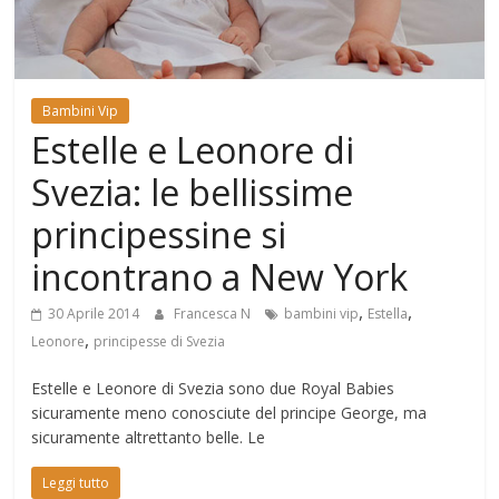
Mondo
Bambini Vip
Estelle e Leonore di
Svezia: le bellissime
principessine si
incontrano a New York
,
,
30 Aprile 2014
Francesca N
bambini vip
Estella
,
Leonore
principesse di Svezia
Estelle e Leonore di Svezia sono due Royal Babies
sicuramente meno conosciute del principe George, ma
sicuramente altrettanto belle. Le
Leggi tutto