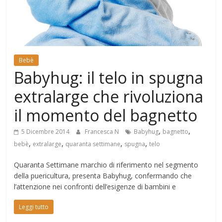
Mondo
Bebè
Babyhug: il telo in spugna
extralarge che rivoluziona
il momento del bagnetto
,
,
5 Dicembre 2014
Francesca N
Babyhug
bagnetto
,
,
,
,
bebè
extralarge
quaranta settimane
spugna
telo
Quaranta Settimane marchio di riferimento nel segmento
della puericultura, presenta Babyhug, confermando che
l’attenzione nei confronti dell’esigenze di bambini e
Leggi tutto