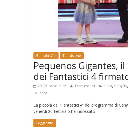
e
Mondo
Bambini Vip
Televisione
Pequenos Gigantes, il 
dei Fantastici 4 firma
,
29 Febbraio 2016
Francesca N
abito
Baby Tv
Squadra
La piccola dei “Fantastici 4” del programma di Cana
venerdì 26 Febbraio ha indossato
Leggi tutto