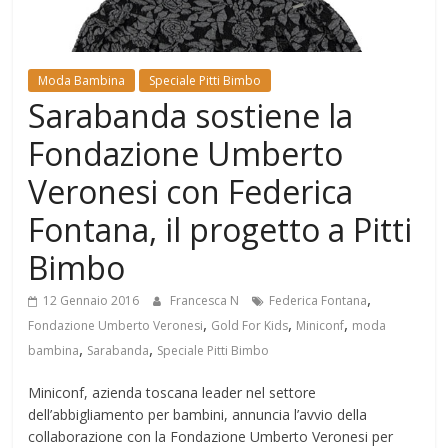
Mondo
Moda Bambina
Speciale Pitti Bimbo
Sarabanda sostiene la
Fondazione Umberto
Veronesi con Federica
Fontana, il progetto a Pitti
Bimbo
,
12 Gennaio 2016
Francesca N
Federica Fontana
,
,
,
Fondazione Umberto Veronesi
Gold For Kids
Miniconf
moda
,
,
bambina
Sarabanda
Speciale Pitti Bimbo
Miniconf, azienda toscana leader nel settore
dell’abbigliamento per bambini, annuncia l’avvio della
collaborazione con la Fondazione Umberto Veronesi per