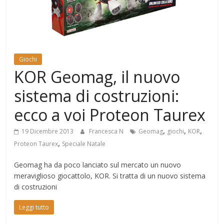
Mondo
Giochi
KOR Geomag, il nuovo
sistema di costruzioni:
ecco a voi Proteon Taurex
,
,
,
19 Dicembre 2013
Francesca N
Geomag
giochi
KOR
,
Proteon Taurex
Speciale Natale
Geomag ha da poco lanciato sul mercato un nuovo
meraviglioso giocattolo, KOR. Si tratta di un nuovo sistema
di costruzioni
Leggi tutto