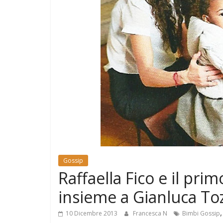
e
Mondo
Gossip
Raffaella Fico e il pri
insieme a Gianluca Tozz
10 Dicembre 2013
Francesca N
Bimbi Gossip