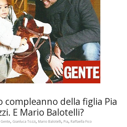
mo compleanno della figlia Pia
i. E Mario Balotelli?
,
,
,
,
,
Gente
Gianluca Tozzi
Mario Balotelli
Pia
Raffaella Fico