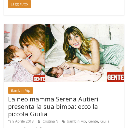
Leggi tutto
Bambini Vip
La neo mamma Serena Autieri
presenta la sua bimba: ecco la
piccola Giulia
,
,
,
9 Aprile 2013
Cristina N
bambini vip
Gente
Giulia
,