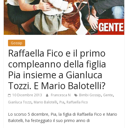
Mondo
Gossip
Raffaella Fico e il primo
compleanno della figlia
Pia insieme a Gianluca
Tozzi. E Mario Balotelli?
,
,
10 Dicembre 2013
Francesca N
Bimbi Gossip
Gente
,
,
,
Gianluca Tozzi
Mario Balotelli
Pia
Raffaella Fico
Lo scorso 5 dicembre, Pia, la figlia di Raffaella Fico e Mario
Balotelli, ha festeggiato il suo primo anno di