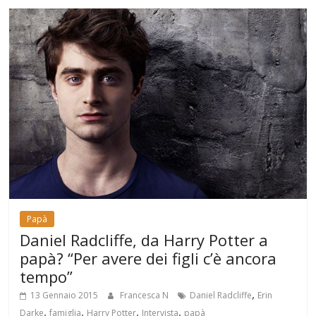
Papà
Daniel Radcliffe, da Harry Potter a
papà? “Per avere dei figli c’è ancora
tempo”
,
13 Gennaio 2015
Francesca N
Daniel Radcliffe
Erin
,
,
,
,
Darke
famiglia
Harry Potter
Intervista
papà