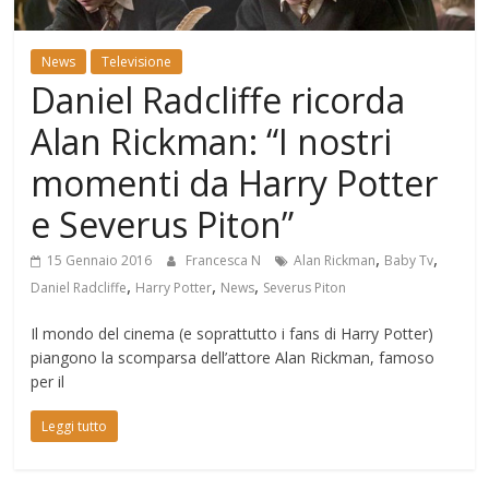
Mondo
News
Televisione
Daniel Radcliffe ricorda
Alan Rickman: “I nostri
momenti da Harry Potter
e Severus Piton”
,
,
15 Gennaio 2016
Francesca N
Alan Rickman
Baby Tv
,
,
,
Daniel Radcliffe
Harry Potter
News
Severus Piton
Il mondo del cinema (e soprattutto i fans di Harry Potter)
piangono la scomparsa dell’attore Alan Rickman, famoso
per il
Leggi tutto