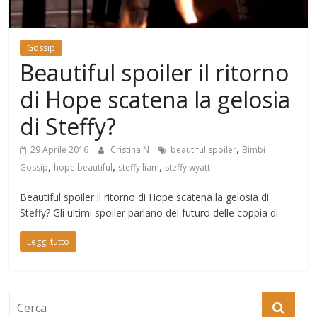
Mondo
Gossip
Beautiful spoiler il ritorno
di Hope scatena la gelosia
di Steffy?
,
29 Aprile 2016
Cristina N
beautiful spoiler
Bimbi
,
,
,
Gossip
hope beautiful
steffy liam
steffy wyatt
Beautiful spoiler il ritorno di Hope scatena la gelosia di
Steffy? Gli ultimi spoiler parlano del futuro delle coppia di
Leggi tutto