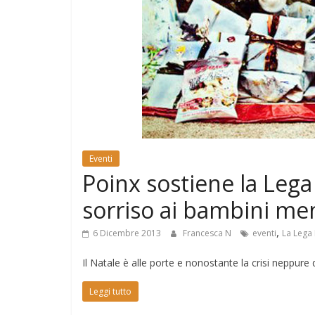
e
Mondo
Eventi
Poinx sostiene la Lega
sorriso ai bambini me
,
6 Dicembre 2013
Francesca N
eventi
La Lega 
Il Natale è alle porte e nonostante la crisi neppure 
Leggi tutto