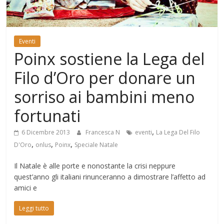
Mondo
Eventi
Poinx sostiene la Lega del
Filo d’Oro per donare un
sorriso ai bambini meno
fortunati
,
6 Dicembre 2013
Francesca N
eventi
La Lega Del Filo
,
,
,
D'Oro
onlus
Poinx
Speciale Natale
Il Natale è alle porte e nonostante la crisi neppure
quest’anno gli italiani rinunceranno a dimostrare l’affetto ad
amici e
Leggi tutto