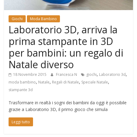
Mondo
Giochi
Moda Bambino
Laboratorio 3D, arriva la
prima stampante in 3D
per bambini: un regalo di
Natale diverso
,
,
18 Novembre 2015
Francesca N
giochi
Laboratorio 3d
,
,
,
,
moda bambino
Natale
Regali di Natale
Speciale Natale
stampante 3d
Trasformare in realtà i sogni dei bambini da oggi è possibile
grazie a Laboratorio 3D, il primo gioco che simula
Leggi tutto