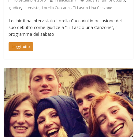
16 Settembre 2015
Francesca N
Baby Tv
Bimbi Gossip
,
,
,
giudice
Intervista
Lorella Cuccarini
Ti Lascio Una Canzone
Leichic.it ha intervistato Lorella Cuccarini in occasione del
suo debutto come giudice a “Ti Lascio una Canzone“, il
programma del sabato
Leggi tutto