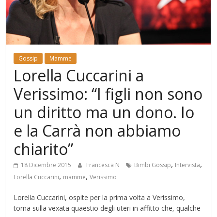
Mondo
Gossip
Mamme
Lorella Cuccarini a
Verissimo: “I figli non sono
un diritto ma un dono. Io
e la Carrà non abbiamo
chiarito”
,
,
18 Dicembre 2015
Francesca N
Bimbi Gossip
Intervista
,
,
Lorella Cuccarini
mamme
Verissimo
Lorella Cuccarini, ospite per la prima volta a Verissimo,
torna sulla vexata quaestio degli uteri in affitto che, qualche