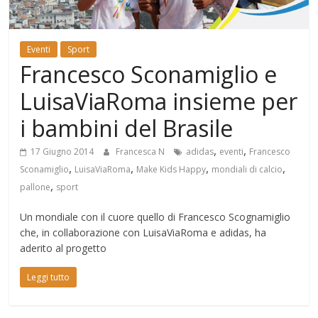
Mondo
Eventi
Sport
Francesco Sconamiglio e
LuisaViaRoma insieme per
i bambini del Brasile
,
,
17 Giugno 2014
Francesca N
adidas
eventi
Francesco
,
,
,
,
Sconamiglio
LuisaViaRoma
Make Kids Happy
mondiali di calcio
,
pallone
sport
Un mondiale con il cuore quello di Francesco Scognamiglio
che, in collaborazione con LuisaViaRoma e adidas, ha
aderito al progetto
Leggi tutto