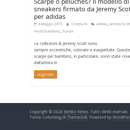
Scarpe o peluches? Il modello di
sneakers firmato da Jeremy Sco
per adidas
,
8 Maggio 2013
Cristina N
adidas
Jeremy Scott
,
moda bambino
Scarpe
Le collezioni di Jeremy Scott sono
sempre eccentriche, colorate e inaspettate. Quest
scarpe per bambino, in particolare, sono state cre
dall’artista in
Leggi tutto
Copyright © 2026
Bimbo News
. Tutti i diritti riservati.
Tema: ColorMag di
ThemeGrill
. Powered by
WordPre