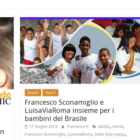
Eventi
Sport
Francesco Sconamiglio e
LuisaViaRoma insieme per i
bambini del Brasile
,
,
17 Giugno 2014
Francesca N
adidas
eventi
an
,
,
,
Francesco Sconamiglio
LuisaViaRoma
Make Kids Happy