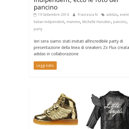
pancino
,
19 Settembre 2014
Francesca N
adidas
event
,
,
,
,
Italian Indipendent
mamme
Michelle Hunziker
pancino
party
Ieri sera siamo stati invitati all’incredibile party di
presentazione della linea di sneakers Zx Flux creat
adidas in collaborazione
Leggi tutto