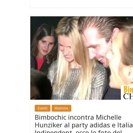
Eventi
Mamme
Bimbochic incontra Michelle
Hunziker al party adidas e Itali
Indipendent, ecco le foto del