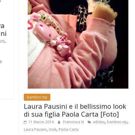
va
ni
,
ott
o
Bambini Vip
Laura Pausini e il bellissimo look
di sua figlia Paola Carta [Foto]
,
,
11 Marzo 2014
Francesca N
adidas
bambini vip
,
,
Laura Pausini
look
Paola Carta