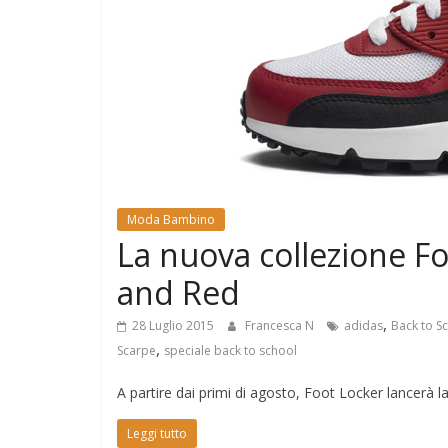
e
Mondo
Moda Bambino
La nuova collezione F
and Red
,
28 Luglio 2015
Francesca N
adidas
Back to S
,
Scarpe
speciale back to school
A partire dai primi di agosto, Foot Locker lancerà la
Leggi tutto