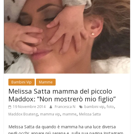
Bambini Vip
Mamme
Melissa Satta mamma del piccolo
Maddox: “Non mostrerò mio figlio”
,
,
19 Novembre 2014
Francesca N
bambini vip
foto
,
,
,
Maddox Boateng
mamma vip
mamme
Melissa Satta
Melissa Satta da quando è mamma ha una luce diversa
negli occhi: appare più serena e, sulla sua pagina Instagram,