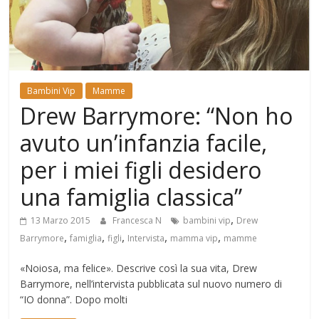
Mondo
Bambini Vip
Mamme
Drew Barrymore: “Non ho
avuto un’infanzia facile,
per i miei figli desidero
una famiglia classica”
,
13 Marzo 2015
Francesca N
bambini vip
Drew
,
,
,
,
,
Barrymore
famiglia
figli
Intervista
mamma vip
mamme
«Noiosa, ma felice». Descrive così la sua vita, Drew
Barrymore, nell’intervista pubblicata sul nuovo numero di
“IO donna”. Dopo molti