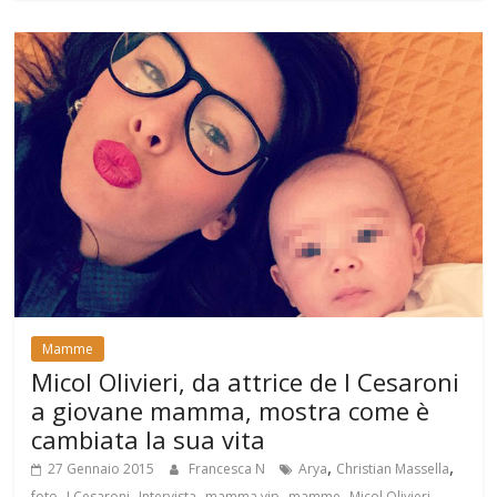
Mamme
Micol Olivieri, da attrice de I Cesaroni
a giovane mamma, mostra come è
cambiata la sua vita
,
,
27 Gennaio 2015
Francesca N
Arya
Christian Massella
,
,
,
,
,
,
foto
I Cesaroni
Intervista
mamma vip
mamme
Micol Olivieri