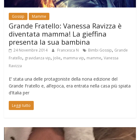
Gossip
Mamme
Grande Fratello: Vanessa Ravizza è
diventata mamma! La gieffina
presenta la sua bambina
,
24 Novembre 2014
Francesca N
Bimbi Gossip
Grande
,
,
,
,
,
Fratello
gravidanza vip
Jolie
mamma vip
mamme
Vanessa
Ravizza
E’ stata una delle protagoniste della nona edizione del
Grande Fratello e, all’epoca, era entrata nella casa più spiata
d’Italia per
Leggi tutto