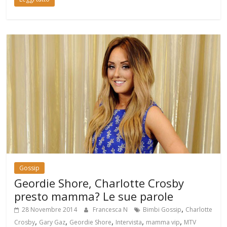
Gossip
Geordie Shore, Charlotte Crosby
presto mamma? Le sue parole
,
28 Novembre 2014
Francesca N
Bimbi Gossip
Charlotte
,
,
,
,
,
Crosby
Gary Gaz
Geordie Shore
Intervista
mamma vip
MTV