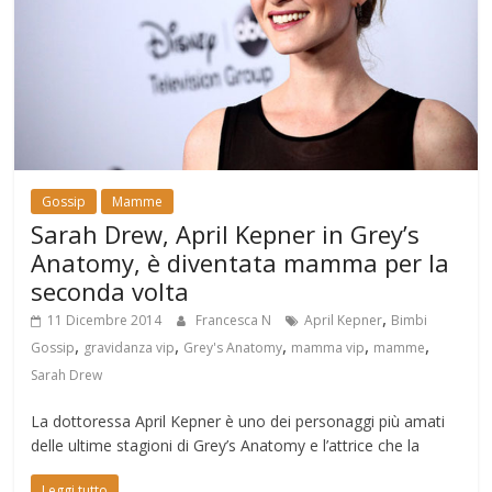
Gossip
Mamme
Sarah Drew, April Kepner in Grey’s
Anatomy, è diventata mamma per la
seconda volta
,
11 Dicembre 2014
Francesca N
April Kepner
Bimbi
,
,
,
,
,
Gossip
gravidanza vip
Grey's Anatomy
mamma vip
mamme
Sarah Drew
La dottoressa April Kepner è uno dei personaggi più amati
delle ultime stagioni di Grey’s Anatomy e l’attrice che la
Leggi tutto