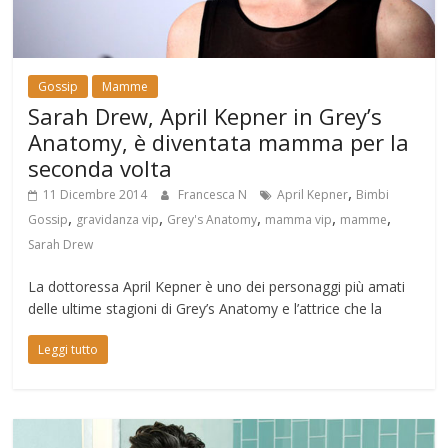
Gossip
Mamme
Sarah Drew, April Kepner in Grey’s
Anatomy, è diventata mamma per la
seconda volta
,
11 Dicembre 2014
Francesca N
April Kepner
Bimbi
,
,
,
,
,
Gossip
gravidanza vip
Grey's Anatomy
mamma vip
mamme
Sarah Drew
La dottoressa April Kepner è uno dei personaggi più amati
delle ultime stagioni di Grey’s Anatomy e l’attrice che la
Leggi tutto