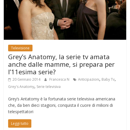
Televisione
Grey’s Anatomy, la serie tv amata
anche dalle mamme, si prepara per
l’11esima serie?
,
,
20 Gennaio 2014
Francesca N
Anticipazioni
Baby Tv
,
Grey's Anatomy
Serie televisiva
Grey’s Antatomy è la fortunata serie televisiva americana
che, da ben dieci stagioni, conquista il cuore di milioni di
telespettatori
Leggi tutto