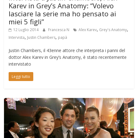
Karev in Grey’s Anatomy: “Volevo
lasciare la serie ma ho pensato ai
miei 5 figli”
,
,
12 Luglio 2014
Francesca N
Alex Karev
Grey's Anatomy
,
,
Intervista
Justin Chambers
papà
Justin Chambers, il 43enne attore che interpreta i panni del
dottor Alex Karev in Grey’s Anatomy, è stato recentemente
intervistato
Leggi tutto