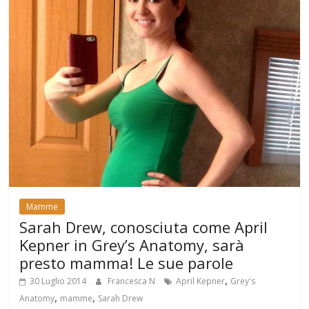
Mamme
Sarah Drew, conosciuta come April
Kepner in Grey’s Anatomy, sarà
presto mamma! Le sue parole
,
30 Luglio 2014
Francesca N
April Kepner
Grey's
,
,
Anatomy
mamme
Sarah Drew