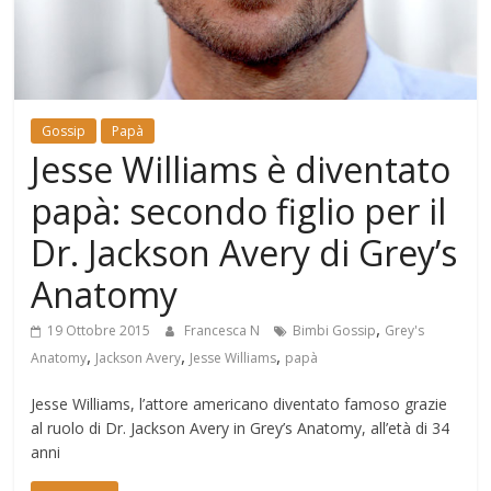
Mondo
Gossip
Papà
Jesse Williams è diventato
papà: secondo figlio per il
Dr. Jackson Avery di Grey’s
Anatomy
,
19 Ottobre 2015
Francesca N
Bimbi Gossip
Grey's
,
,
,
Anatomy
Jackson Avery
Jesse Williams
papà
Jesse Williams, l’attore americano diventato famoso grazie
al ruolo di Dr. Jackson Avery in Grey’s Anatomy, all’età di 34
anni