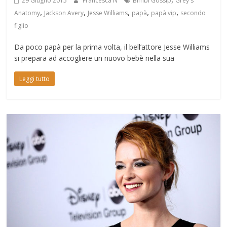
29 Giugno 2015
Francesca N
Bimbi Gossip
Grey's
,
,
,
,
,
Anatomy
Jackson Avery
Jesse Williams
papà
papà vip
secondo
figlio
Da poco papà per la prima volta, il bell’attore Jesse Williams
si prepara ad accogliere un nuovo bebè nella sua
Leggi tutto