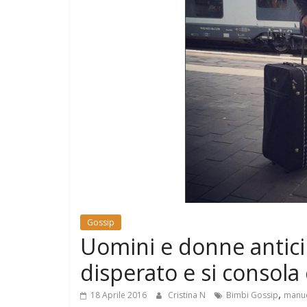
e
Mondo
Gossip
Uomini e donne anticip
disperato e si consola 
,
18 Aprile 2016
Cristina N
Bimbi Gossip
manuel