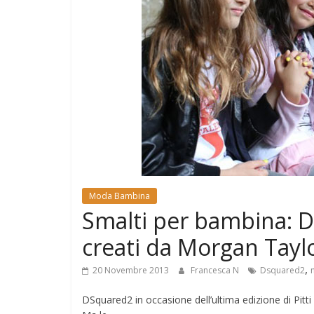
e
Mondo
Moda Bambina
Smalti per bambina: D
creati da Morgan Tayl
,
20 Novembre 2013
Francesca N
Dsquared2
DSquared2 in occasione dell’ultima edizione di Pitti