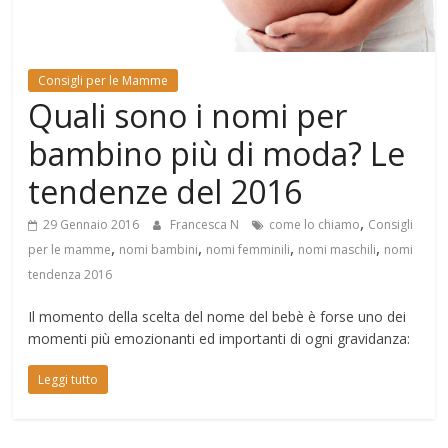
Mondo
Consigli per le Mamme
Quali sono i nomi per
bambino più di moda? Le
tendenze del 2016
,
29 Gennaio 2016
Francesca N
come lo chiamo
Consigli
,
,
,
,
per le mamme
nomi bambini
nomi femminili
nomi maschili
nomi
tendenza 2016
Il momento della scelta del nome del bebè è forse uno dei
momenti più emozionanti ed importanti di ogni gravidanza:
Leggi tutto