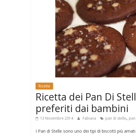
e
Mondo
Ricette
Ricetta dei Pan Di Stelle
preferiti dai bambini
,
13 Novembre 2014
Fabiana
pan di stelle
pan 
I Pan di Stelle sono uno dei tipi di biscotti più ama