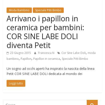
Mondo
Moda Bambino
Speciale Pitti Bimbo
Arrivano i papillon in
ceramica per bambini:
COR SINE LABE DOLI
diventa Petit
,
23 Giugno 2015
Francesca N
Cor Sine Labe Doli
moda
,
,
,
bambino
Papillon
Papillon in ceramica
Speciale Pitti Bimbo
Un sogno ad occhi aperti ha inspirato la nascita della linea
Petit COR SINE LABE DOLI dedicata al mondo dei
Leggi tutto