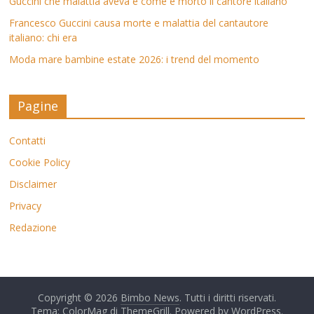
Guccini che malattia aveva e come è morto il cantore italiano
Francesco Guccini causa morte e malattia del cantautore
italiano: chi era
Moda mare bambine estate 2026: i trend del momento
Pagine
Contatti
Cookie Policy
Disclaimer
Privacy
Redazione
Copyright © 2026
Bimbo News
. Tutti i diritti riservati.
Tema: ColorMag di
ThemeGrill
. Powered by
WordPress
.