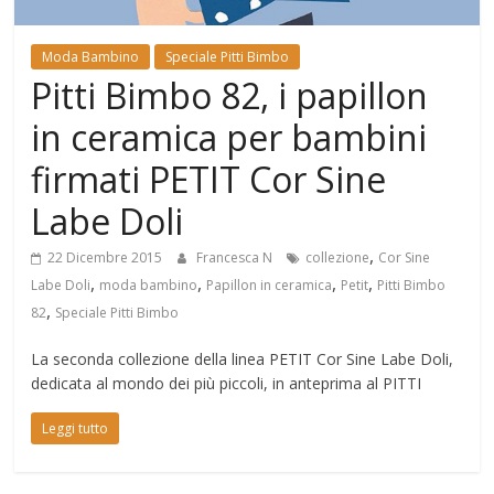
Mondo
Moda Bambino
Speciale Pitti Bimbo
Pitti Bimbo 82, i papillon
in ceramica per bambini
firmati PETIT Cor Sine
Labe Doli
,
22 Dicembre 2015
Francesca N
collezione
Cor Sine
,
,
,
,
Labe Doli
moda bambino
Papillon in ceramica
Petit
Pitti Bimbo
,
82
Speciale Pitti Bimbo
La seconda collezione della linea PETIT Cor Sine Labe Doli,
dedicata al mondo dei più piccoli, in anteprima al PITTI
Leggi tutto