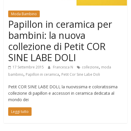
Mondo
Moda Bambino
Papillon in ceramica per
bambini: la nuova
collezione di Petit COR
SINE LABE DOLI
,
17 Settembre 2015
Francesca N
collezione
moda
,
,
bambino
Papillon in ceramica
Petit Cor Sine Labe Doli
Petit COR SINE LABE DOLI, la nuovissima e coloratissima
collezione di papillon e accessori in ceramica dedicata al
mondo dei
Leggi tutto