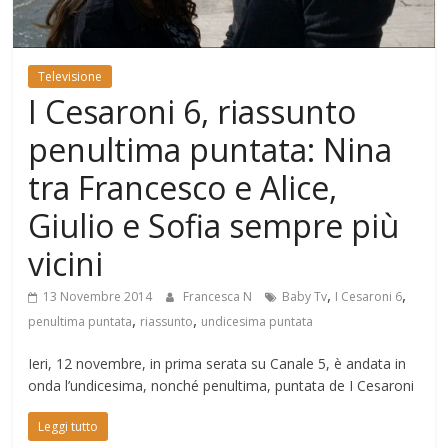
Mondo
Televisione
I Cesaroni 6, riassunto
penultima puntata: Nina
tra Francesco e Alice,
Giulio e Sofia sempre più
vicini
,
,
13 Novembre 2014
Francesca N
Baby Tv
I Cesaroni 6
,
,
penultima puntata
riassunto
undicesima puntata
Ieri, 12 novembre, in prima serata su Canale 5, è andata in
onda l’undicesima, nonché penultima, puntata de I Cesaroni
Leggi tutto