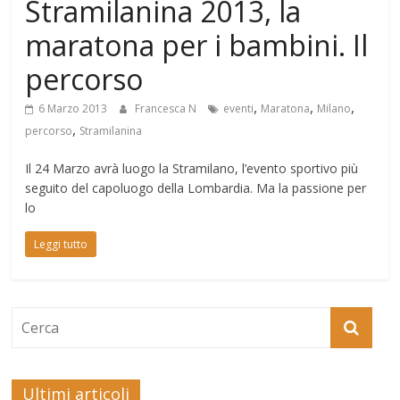
Stramilanina 2013, la
Mondo
maratona per i bambini. Il
percorso
,
,
,
6 Marzo 2013
Francesca N
eventi
Maratona
Milano
,
percorso
Stramilanina
Il 24 Marzo avrà luogo la Stramilano, l’evento sportivo più
seguito del capoluogo della Lombardia. Ma la passione per
lo
Leggi tutto
Ultimi articoli