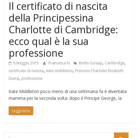
Il certificato di nascita
Mondo
della Principessina
Charlotte di Cambridge:
ecco qual è la sua
professione
,
,
8 Maggio 2015
Francesca N
Bimbi Gossip
Cambridge
,
,
certificato di nascita
kate middleton
Princess Charlotte Elizabeth
,
Diana
professione
Kate Middleton poco meno di una settimana fa è diventata
mamma per la seconda volta: dopo il Principe George, la
Leggi tutto