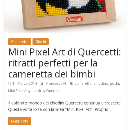
Mondo
Cameretta
Giochi
Mini Pixel Art di Quercetti:
ritratti perfetti per la
cameretta dei bimbi
,
,
,
14 Marzo 2014
Francesca N
cameretta
chiodini
giochi
,
,
Mini Pixel Art
quadro
Quercetti
Il colorato mondo dei chiodini Quercetti continua a crescere.
Questa volta lo fa con la linea “Mini Pixel Art”. Proprio
Leggi tutto