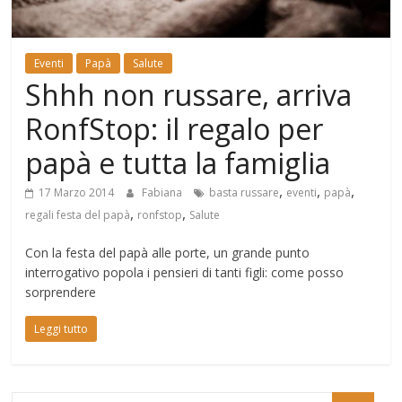
Mondo
Eventi
Papà
Salute
Shhh non russare, arriva
RonfStop: il regalo per
papà e tutta la famiglia
,
,
,
17 Marzo 2014
Fabiana
basta russare
eventi
papà
,
,
regali festa del papà
ronfstop
Salute
Con la festa del papà alle porte, un grande punto
interrogativo popola i pensieri di tanti figli: come posso
sorprendere
Leggi tutto