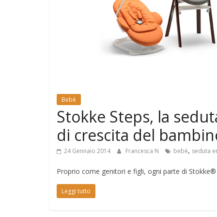
e
Mondo
Bebè
Stokke Steps, la sedut
di crescita del bambin
,
24 Gennaio 2014
Francesca N
bebè
seduta 
Proprio come genitori e figli, ogni parte di Stokke®
Leggi tutto