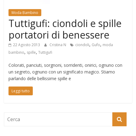
Mondo
Moda Bambino
Tuttigufi: ciondoli e spille
portatori di benessere
,
,
22 Agosto 2013
Cristina N
ciondoli
Gufo
moda
,
,
bambino
spille
Tuttigufi
Colorati, panciuti, sorgnoni, sorridenti, onirici, ognuno con
un segreto, ognuno con un significato magico. Stiamo
parlando delle bellissime spille e
Leggi tutto