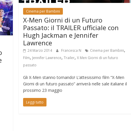
Cinema per Bambini
X-Men Giorni di un Futuro
Passato: il TRAILER ufficiale con
Hugh Jackman e Jennifer
Lawrence
,
24 Marzo 2014
Francesca N
Cinema per Bambini
o
,
,
,
Film
Jennifer Lawrence
Trailer
X Men Giorni di un futuro
e
passato
Gli X-Men stanno tornando! L’attesissimo film “X-Men
Giorni di un futuro passato” arriverà nelle sale italiane il
prossimo 23 maggio
,
Leggi tutto