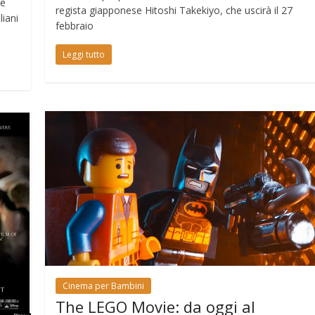
le
regista giapponese Hitoshi Takekiyo, che uscirà il 27
liani
febbraio
Leggi tutto
Cinema per Bambini
The LEGO Movie: da oggi al