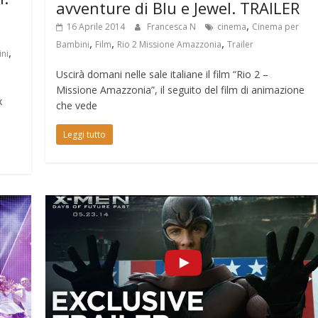
avventure di Blu e Jewel. TRAILER
,
16 Aprile 2014
Francesca N
cinema
Cinema per
,
,
,
Bambini
Film
Rio 2 Missione Amazzonia
Trailer
,
ni
Uscirà domani nelle sale italiane il film “Rio 2 –
Missione Amazzonia”, il seguito del film di animazione
x
che vede
Leggi tutto