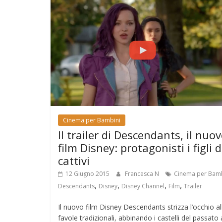
Cinema per Bambini
Il trailer di Descendants, il nuo
film Disney: protagonisti i figli d
cattivi
12 Giugno 2015
Francesca N
Cinema per Bamb
,
,
,
,
Descendants
Disney
Disney Channel
Film
Trailer
Il nuovo film Disney Descendants strizza l’occhio al
favole tradizionali, abbinando i castelli del passato