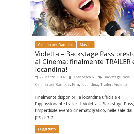
Cinema per Bambini
Musica
Violetta – Backstage Pass prest
al Cinema: finalmente TRAILER 
locandina!
,
27 Marzo 2014
Francesca N
Backstage Pass
,
,
,
,
Cinema per Bambini
Film
locandina
Trailer
Violetta
Finalmente disponibili la locandina ufficiale e
l’appassionante trailer di Violetta – Backstage Pass
l’imperdibile evento cinematografico, nelle sale dal
prossimo
Leggi tutto