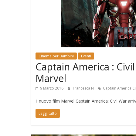
e
Mondo
Cinema per Bambini
Eventi
Captain America : Civil
Marvel
9 Marzo 2016
Francesca N
Captain America Ci
Il nuovo film Marvel Captain America: Civil War arriv
Leggi tutto