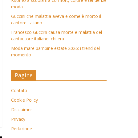
Ritorno a scuola tra comfort, colore e tendenze
moda
Guccini che malattia aveva e come è morto il
cantore italiano
Francesco Guccini causa morte e malattia del
cantautore italiano: chi era
Moda mare bambine estate 2026: i trend del
momento
Pagine
Contatti
Cookie Policy
Disclaimer
Privacy
Redazione