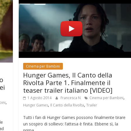
Cinema per Bambini
Hunger Games, Il Canto della
vo
Rivolta Parte 1. Finalmente il
ei
teaser trailer italiano [VIDEO]
,
1 Agosto 2014
Francesca N
Cinema per Bambini
,
ini
,
,
Hunger Games
Il Canto della Rivolta
Trailer
Tutti i fan di Hunger Games possono finalmente tirare
le
un sospiro di sollievo: l’attesa è finita. Ebbene sì, la
 ad
prima