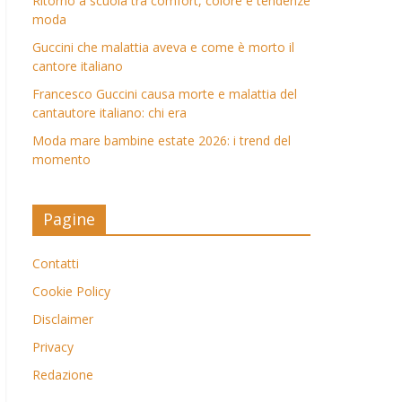
Ritorno a scuola tra comfort, colore e tendenze
moda
Guccini che malattia aveva e come è morto il
cantore italiano
Francesco Guccini causa morte e malattia del
cantautore italiano: chi era
Moda mare bambine estate 2026: i trend del
momento
Pagine
Contatti
Cookie Policy
Disclaimer
Privacy
Redazione