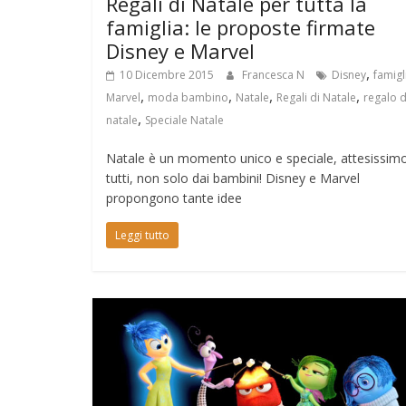
Regali di Natale per tutta la
famiglia: le proposte firmate
Disney e Marvel
,
10 Dicembre 2015
Francesca N
Disney
famigl
,
,
,
,
Marvel
moda bambino
Natale
Regali di Natale
regalo d
,
natale
Speciale Natale
Natale è un momento unico e speciale, attesissim
tutti, non solo dai bambini! Disney e Marvel
propongono tante idee
Leggi tutto