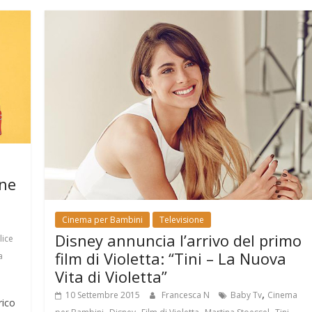
one
Cinema per Bambini
Televisione
Disney annuncia l’arrivo del primo
lice
film di Violetta: “Tini – La Nuova
a
Vita di Violetta”
,
10 Settembre 2015
Francesca N
Baby Tv
Cinema
rico
,
,
,
,
,