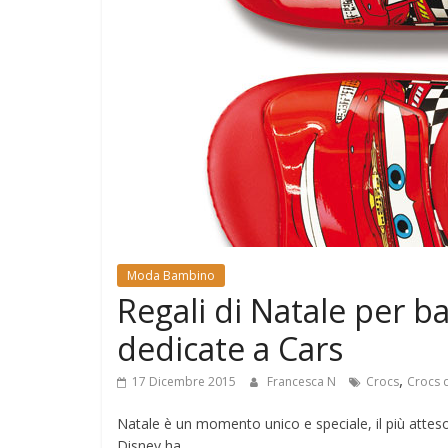
e
Mondo
Moda Bambino
Regali di Natale per b
dedicate a Cars
,
17 Dicembre 2015
Francesca N
Crocs
Crocs d
Natale è un momento unico e speciale, il più atte
Disney ha