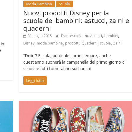
Moda Bambina
Scuola
Nuovi prodotti Disney per la
scuola dei bambini: astucci, zaini e
quaderni
,
,
31 Luglio 2015
Francesca N
Astucci
bambini
,
,
,
,
,
Disney
moda bambina
prodotti
Quaderni
scuola
Zaini
 in
e
“Driiin”! Eccola, puntuale come sempre, anche
quest’anno suonerà la campanella del primo giorno di
scuola e tutti torneranno sui banchi
Leggi tutto