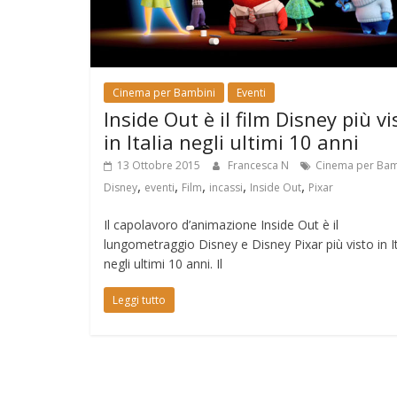
Cinema per Bambini
Eventi
Inside Out è il film Disney più vi
in Italia negli ultimi 10 anni
13 Ottobre 2015
Francesca N
Cinema per Bam
,
,
,
,
,
Disney
eventi
Film
incassi
Inside Out
Pixar
Il capolavoro d’animazione Inside Out è il
lungometraggio Disney e Disney Pixar più visto in It
negli ultimi 10 anni. Il
Leggi tutto