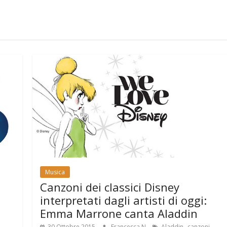
Musica
Canzoni dei classici Disney
interpretati dagli artisti di oggi:
Emma Marrone canta Aladdin
,
,
30 Ottobre 2015
Francesca N
Aladdin
canzoni