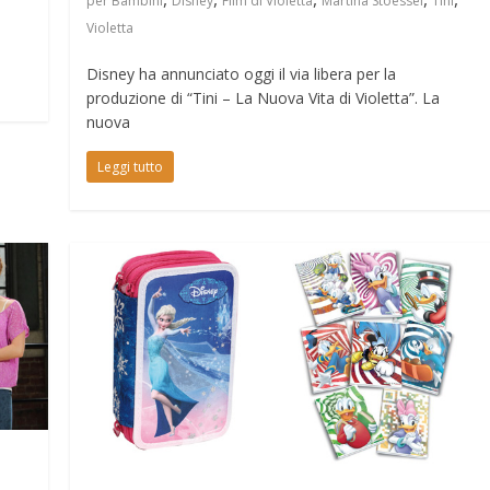
per Bambini
Disney
Film di Violetta
Martina Stoessel
Tini
Violetta
Disney ha annunciato oggi il via libera per la
produzione di “Tini – La Nuova Vita di Violetta”. La
nuova
Leggi tutto