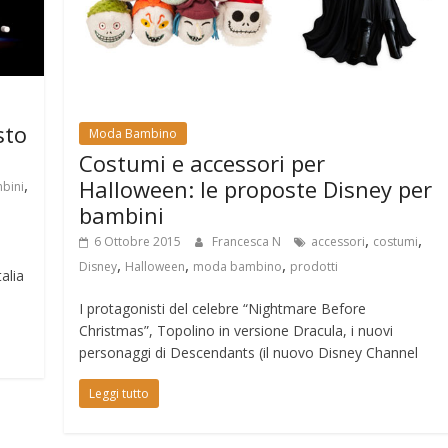
sto
Moda Bambino
Costumi e accessori per
,
Halloween: le proposte Disney per
bini
bambini
,
,
6 Ottobre 2015
Francesca N
accessori
costumi
,
,
,
Disney
Halloween
moda bambino
prodotti
alia
I protagonisti del celebre “Nightmare Before
Christmas”, Topolino in versione Dracula, i nuovi
personaggi di Descendants (il nuovo Disney Channel
Leggi tutto