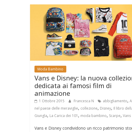
Moda Bambino
Vans e Disney: la nuova collezi
dedicata ai famosi film di
animazione
,
1 Ottobre 2015
Francesca N
abbigliamento
A
,
,
,
nel paese delle meraviglie
collezione
Disney
Il libro dell
,
,
,
,
Giungla
La Carica dei 101
moda bambino
Scarpe
Vans
Vans e Disney condividono un ricco patrimonio sto