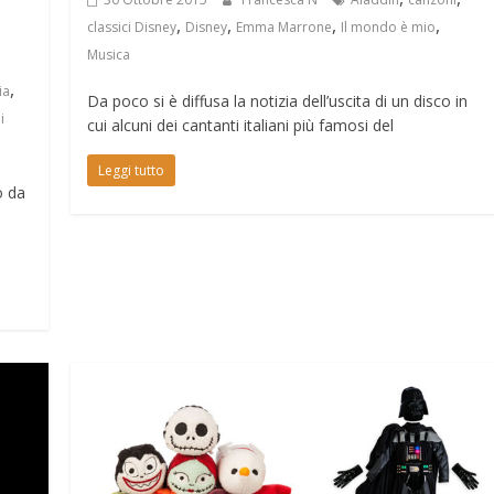
,
,
,
,
classici Disney
Disney
Emma Marrone
Il mondo è mio
Musica
,
ia
Da poco si è diffusa la notizia dell’uscita di un disco in
i
cui alcuni dei cantanti italiani più famosi del
Leggi tutto
o da