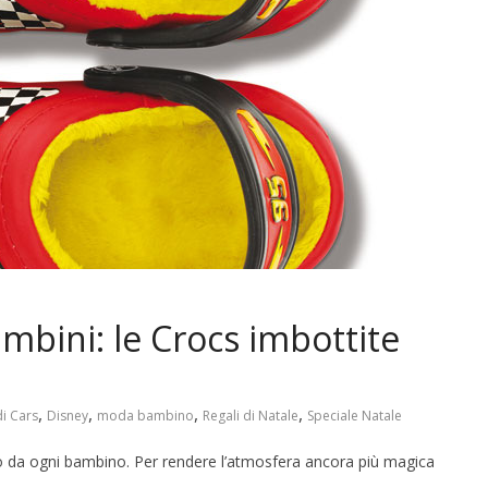
ambini: le Crocs imbottite
,
,
,
,
i Cars
Disney
moda bambino
Regali di Natale
Speciale Natale
so da ogni bambino. Per rendere l’atmosfera ancora più magica