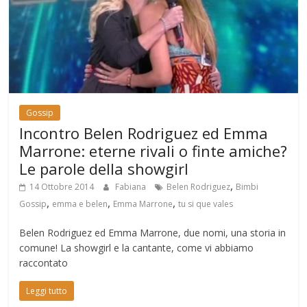
Gossip
Incontro Belen Rodriguez ed Emma
Marrone: eterne rivali o finte amiche?
Le parole della showgirl
,
14 Ottobre 2014
Fabiana
Belen Rodriguez
Bimbi
,
,
,
Gossip
emma e belen
Emma Marrone
tu si que vales
Belen Rodriguez ed Emma Marrone, due nomi, una storia in
comune! La showgirl e la cantante, come vi abbiamo
raccontato
Leggi tutto