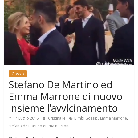
Mondo
Gossip
Stefano De Martino ed
Emma Marrone di nuovo
insieme l’avvicinamento
,
,
14 Luglio 2016
Cristina N
Bimbi Gossip
Emma Marrone
stefano de martino emma marrone