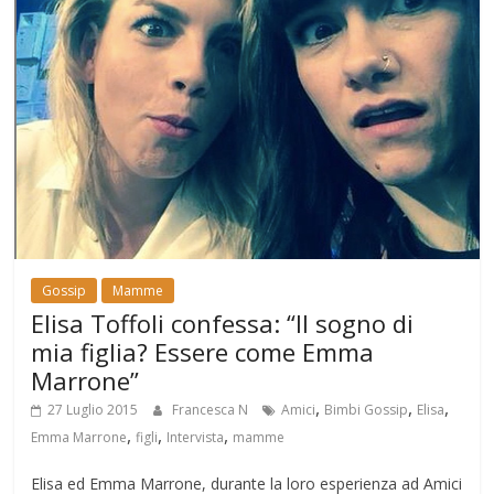
Gossip
Mamme
Elisa Toffoli confessa: “Il sogno di
mia figlia? Essere come Emma
Marrone”
,
,
,
27 Luglio 2015
Francesca N
Amici
Bimbi Gossip
Elisa
,
,
,
Emma Marrone
figli
Intervista
mamme
Elisa ed Emma Marrone, durante la loro esperienza ad Amici