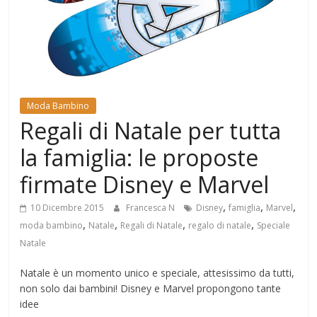
Mondo
Moda Bambino
Regali di Natale per tutta
la famiglia: le proposte
firmate Disney e Marvel
,
,
,
10 Dicembre 2015
Francesca N
Disney
famiglia
Marvel
,
,
,
,
moda bambino
Natale
Regali di Natale
regalo di natale
Speciale
Natale
Natale è un momento unico e speciale, attesissimo da tutti,
non solo dai bambini! Disney e Marvel propongono tante
idee