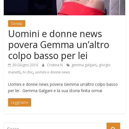
Mondo
Gossip
Uomini e donne news
povera Gemma un’altro
colpo basso per lei
,
30 Giugno 2016
Cristina N
gemma galgani
giorgio
,
,
manetti
tv chic
uomini e donne news
Uomini e donne news povera Gemma un’altro colpo basso
per lei . Gemma Galgani e la sua storia finita ormai
Leggi tutto