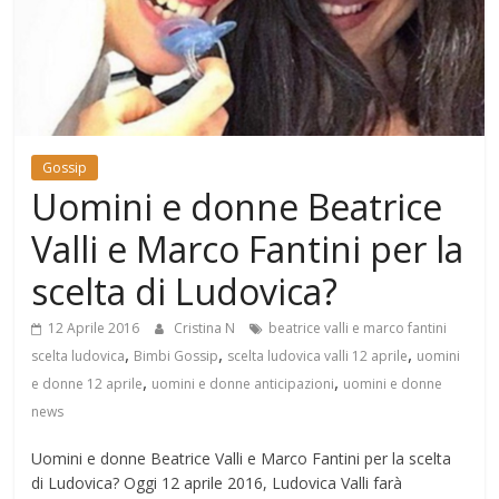
Mondo
Gossip
Uomini e donne Beatrice
Valli e Marco Fantini per la
scelta di Ludovica?
12 Aprile 2016
Cristina N
beatrice valli e marco fantini
,
,
,
scelta ludovica
Bimbi Gossip
scelta ludovica valli 12 aprile
uomini
,
,
e donne 12 aprile
uomini e donne anticipazioni
uomini e donne
news
Uomini e donne Beatrice Valli e Marco Fantini per la scelta
di Ludovica? Oggi 12 aprile 2016, Ludovica Valli farà